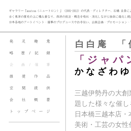
白 白 庵 「 
「 ジ ャ パ 
か な ざ わ ゆ 
三越伊勢丹の大創
題した様々な催し
日本橋三越本店・
美術・工芸の女性