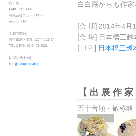
白白庵からも作家
白白庵
PAKU PAKU AN
有限会社ニュートロン
neutron Ltd.
[会 期] 2014年4月
〒107-0062
[会 場] 日本橋三
東京都港区南青山二丁目17-14
TEL & FAX. 03-3402-3021
[ H.P ]
日本橋三越
[お問い合わせ]
info@pakupakuan.jp
【 出 展 作 家
五十音順・敬称略