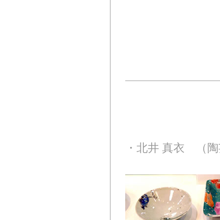
・北井 真衣 （陶芸）