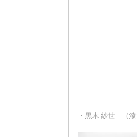
・黒木 紗世 （漆食