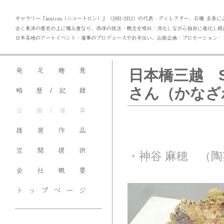
日本橋三越 S
さん（かなざわ
・神谷 麻穂 （陶芸）