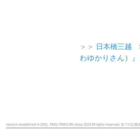
＞＞
日本橋三越 
わゆかりさん）』
neutron established in 2001, PAKU PAKU AN since 2013 All rigths re