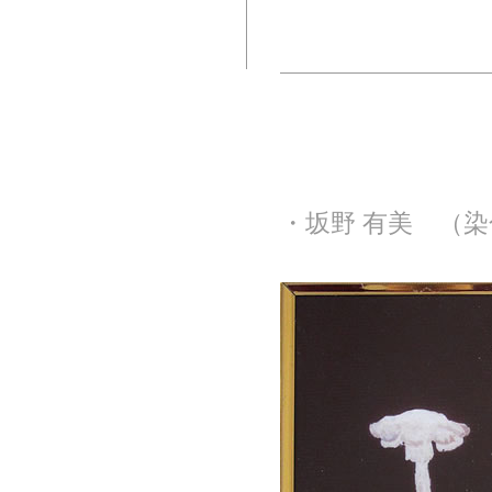
・坂野 有美 （染色