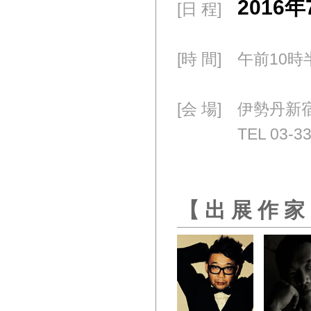
2016
[日 程]
[時 間] 午前10
[会 場] 伊勢丹
[会 場]
TEL 03-
【 出 展 作 家