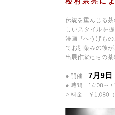
松 村 宗 亮 に よ
伝統を重んじる茶
しいスタイルを提案
漫画『へうげもの
てお馴染みの彼が
出展作家たちの茶
7月9
● 開催
● 時間 14:00～ / 1
○ 料金 ￥1,0