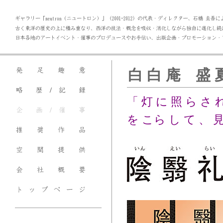
白 白 庵 盛 
「 灯 に 照 ら さ 
を こら し て 、 