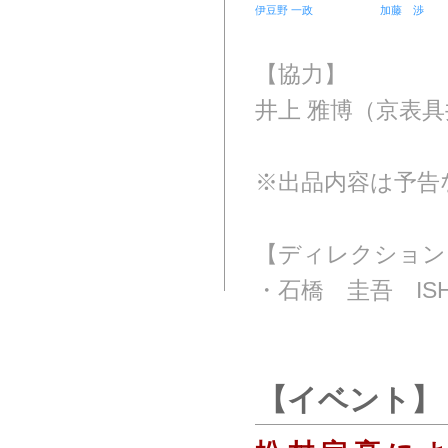
伊豆野 一政
加藤 渉
【協力】
井上 雅博（京表
※出品内容は予告
【ディレクション
・石橋 圭吾 ISH
【イベント】