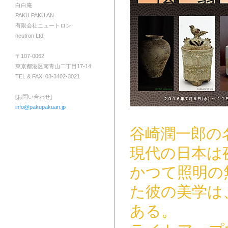
白白庵
PAKU PAKU AN
有限会社ニュートロン
neutron Ltd.
〒107-0062
東京都港区南青山二丁目17-14
TEL & FAX. 03-3402-3021
[お問い合わせ]
info@pakupakuan.jp
谷崎潤一郎の
現代の日本は
かつて照明の
た彼の美学は
ある。