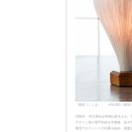
「静寂（しじま）」 ￥65,000（税別
1985年、埼玉県比企郡鳩山町生まれ
デザイン系の専門学校を卒業後、某大
環境アセスメントの仕事を始め、調査