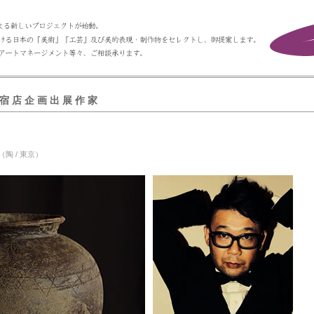
宿 店 企 画 出 展 作 家
（陶 / 東京）