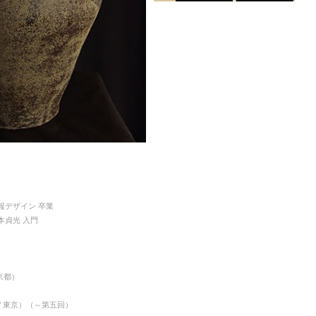
報デザイン 卒業
本貞光 入門
京都）
）
/ 東京）（～第五回）