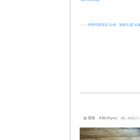
＞＞
伊勢丹新宿店 企画 陰影礼賛 出
金 理有 KIM Riyoo
・
（陶 / 神奈川