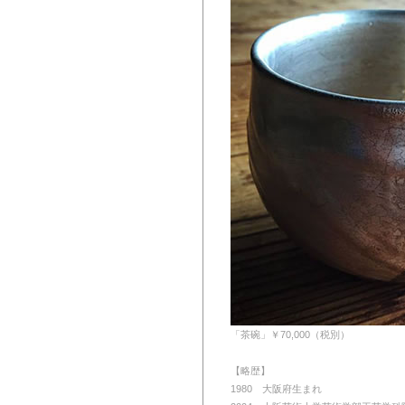
「茶碗」￥70,000（税別）
【略歴】
1980 大阪府生まれ