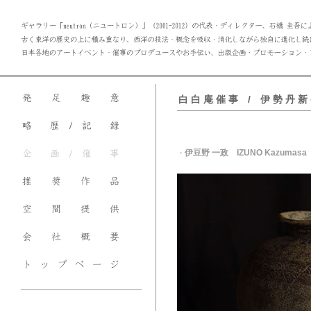
白 白 庵 催 事 / 伊 勢 丹 新 
伊豆野 一政 IZUNO Kazumasa
・