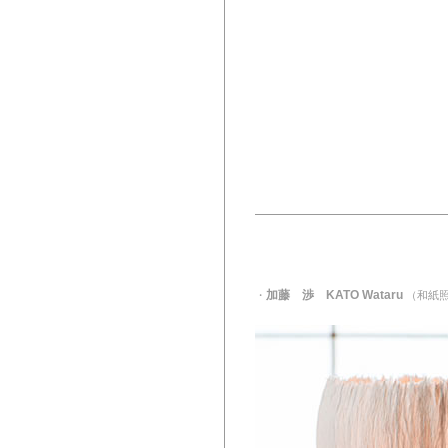
加藤 渉 KATO Wataru
・
（和紙照