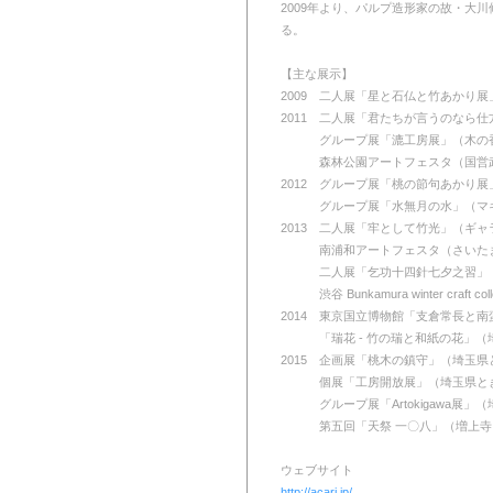
2009年より、パルプ造形家の故・
る。
【主な展示】
2009 二人展「星と石仏と竹あかり
2011 二人展「君たちが言うのなら
2013
グループ展「漉工房展」（木の
2013
森林公園アートフェスタ（国営
2012 グループ展「桃の節句あかり
2013
グループ展「水無月の水」（マ
2013 二人展「牢として竹光」（ギ
2013
南浦和アートフェスタ（さいた
2013
二人展「乞功十四針七夕之習」
2013
渋谷 Bunkamura winter craft 
2014 東京国立博物館「支倉常長と
2013
「瑞花 - 竹の瑞と和紙の花」
2015 企画展「桃木の鎮守」（埼玉県
2013
個展「工房開放展」（埼玉県と
2013
グループ展「Artokigawa展
2013
第五回「天祭 一〇八」（増上
ウェブサイト
http://acari.jp/