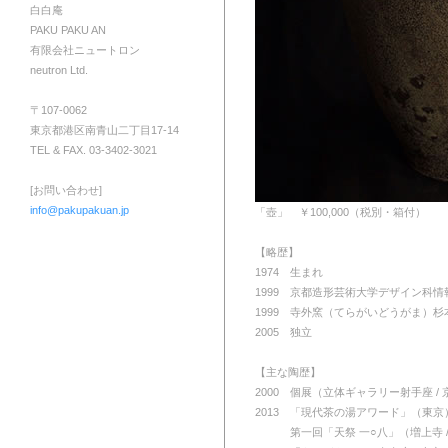
白白庵
PAKU PAKU AN
有限会社ニュートロン
neutron Ltd.
〒107-0062
東京都港区南青山二丁目17-14
TEL & FAX. 03-3402-3021
[お問い合わせ]
info@pakupakuan.jp
「壺」 ￥100,000（税別・箱付）
【略歴】
1974 生まれ
1999 京都造形芸術大学デザイン科情
1999 寺外窯（てらがいどうがま）杉
2005 独立
【主な陶歴】
2000 個展（立体ギャラリー射手座 / 
2013 「現代茶の湯アワード」（東京
2013
第一回「天祭 一○八」（増上寺 