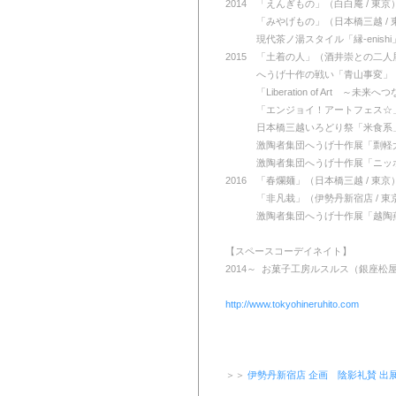
2014 「えんぎもの」（白白庵 / 東京
2013
「みやげもの」（日本橋三越 / 
2013
現代茶ノ湯スタイル「縁-enishi
2015 「土着の人」（酒井崇との二人展
2013
へうげ十作の戦い「青山事変」（
2013
「Liberation of Art 
2013
「エンジョイ！アートフェス☆」
2013
日本橋三越いろどり祭「米食系」
2013
激陶者集団へうげ十作展「剽軽大
2013
激陶者集団へうげ十作展「ニッポ
2016 「春爛麺」（日本橋三越 / 東京
2013
「非凡栽」（伊勢丹新宿店 / 東
2013
激陶者集団へうげ十作展「越陶燕
【スペースコーデイネイト】
2014～ お菓子工房ルスルス（銀座松屋 
http://www.tokyohineruhito.com
＞＞
伊勢丹新宿店 企画 陰影礼賛 出