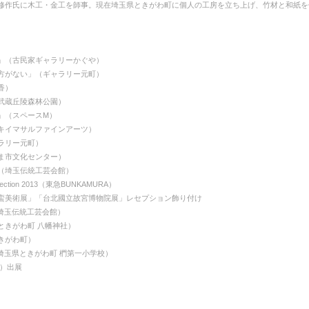
大川修作氏に木工・金工を師事。現在埼玉県ときがわ町に個人の工房を立ち上げ、竹材と和紙
展」（古民家ギャラリーかぐや）
仕方がない」（ギャラリー元町）
香）
武蔵丘陵森林公園）
展」（スペースM）
キイマサルファインアーツ）
ャラリー元町）
ま市文化センター）
（埼玉伝統工芸会館）
collection 2013（東急BUNKAMURA）
南蛮美術展」「台北國立故宮博物院展」レセプション飾り付け
（埼玉伝統工芸会館）
ときがわ町 八幡神社）
きがわ町）
」（埼玉県ときがわ町 椚第一小学校）
寺）出展