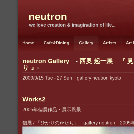
neutron
we love creation & imagination of life...
Home
Cafe&Dining
Gallery
Artists
Art
neutron Gallery - 西奥 起一展 
り 』-
2009/9/15 Tue - 27 Sun gallery neutron kyoto
Works2
2005年個展作品・展示風景
個展 / 「ひかりのかたち」 gallery neutron 2005