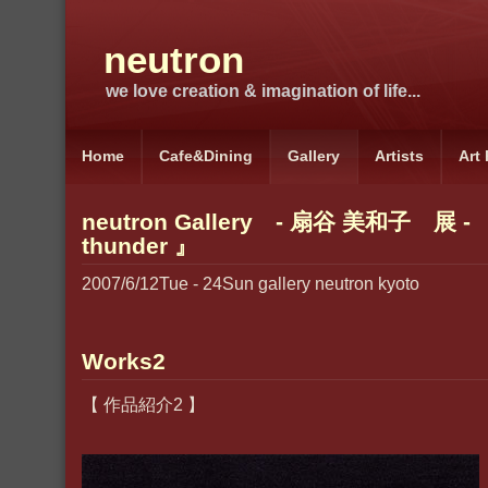
neutron
we love creation & imagination of life...
Home
Cafe&Dining
Gallery
Artists
Art
neutron Gallery - 扇谷 美和子 展 - 『 
thunder 』
2007/6/12Tue - 24Sun gallery neutron kyoto
Works2
【 作品紹介2 】