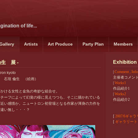
ination of life...
Gallery
Artists
Art Produce
Party Plan
Members
Exhibition
垣 倫生 展 -
|
Comment , Info
tron kyoto
主催者コメン
 石垣 倫生 （絵画）
|
Works1
作品紹介1
げかける女性と金魚の奇妙な組合せ。
|
Works2
モチーフによって幻覚の様に見えつつも、そこに描かれている
作品紹介2
に近い感情か。ニュートロン初登場となる作家が渾身の力作を
間違い無し・・・？
[
2007/6ギ
[
ギャラリート