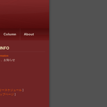
Column
About
 INFO
rmation
ト、お知らせ
ャラリースケジュール
]
ップページ
]