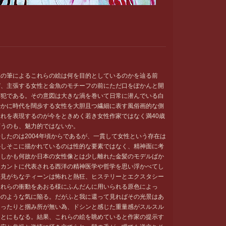
の筆によるこれらの絵は何を目的としているのかを辿る前
び、主張する女性と金魚のモチーフの前にただ口をぽかんと開
信犯である。その意図は大きな渦を巻いて日常に潜んでいる白
やかに時代を闊歩する女性を大胆且つ繊細に表す風俗画的な側
れを表現するのが今をときめく若き女性作家ではなく満40歳
言うのも、魅力的ではないか。
たのは2004年頃からであるが、一貫して女性という存在は
かしそこに描かれているのは性的な要素ではなく、精神面に考
、しかも何故か日本の女性像とは少し離れた金髪のモデルばか
はカントに代表される西洋の精神医学や哲学を思い浮かべてし
夢見がちなティーンは怖れと熱狂、ヒステリーとエクスタシー
それらの衝動をあおる様にふんだんに用いられる原色によっ
かのような気に陥る。だがふと我に還って見ればその光景はあ
あったりと掴み所が無い為、ドシンと感じた重量感がスルスル
ことにもなる。結果、これらの絵を眺めていると作家の提示す