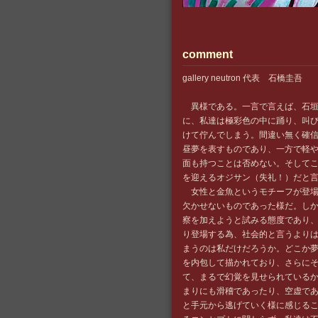
comment
gallery neutron 代表 石橋圭吾
異様である。一言で言えば、石垣
に、私達は極彩色の中に踊り、叫
けて佇んでしまう。間違い無く確
昼夢を表すものであり、一方で軽
面も持つことは否めない。そしてこ
を迎えるオジサン（失礼！）だと
女性と金魚というモチーフが登場し
欠かせないものであった様だ。し
察を加えようと試みる態度であり
り登場する為、社会的と言うより
まうのは私だけだろうか。どこか
を内包して描かれており、さらに
て、まるで幻覚を見せられている
まりにも滑稽であったり、空虚で
と手元から逃げていく様に感じる