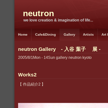
neutron
we love creation & imagination of life...
Home
Cafe&Dining
Gallery
Artists
Art
neutron Gallery - 入谷 葉子 展 -
2005/8/1Mon - 14Sun gallery neutron kyoto
Works2
【 作品紹介2 】