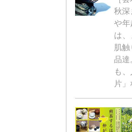
秋深
や年
は、
肌触
品達
も、
片」