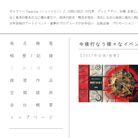
今 後 行 な う 様 々 な イ ベ 
【 2 0 1 7 年 企 画 / 催 事 】