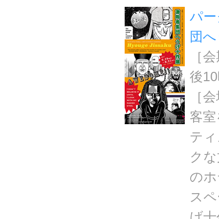
パー
団へ
［会期
後1
［会
客室
ティ
クな
のホ
スペ
げ十