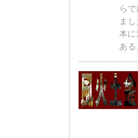
らで
まし
本に
ある