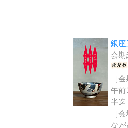
銀座
会期
［会期
午前1
半迄
［会
なが