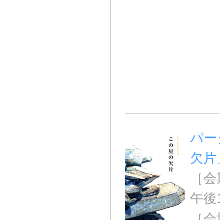
パー
欠片
［会期
午後
［会