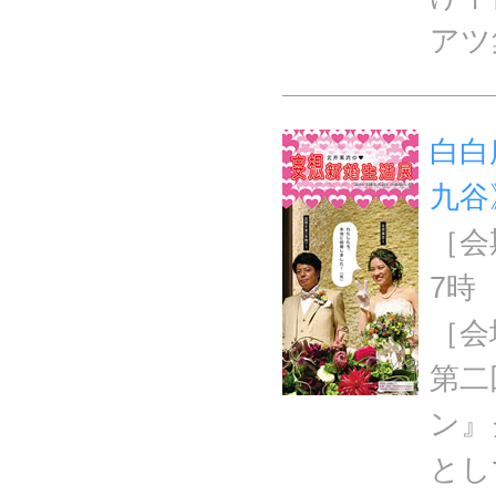
アツ
白白
九谷
［会期
7時
［会
第二
ン』
とし