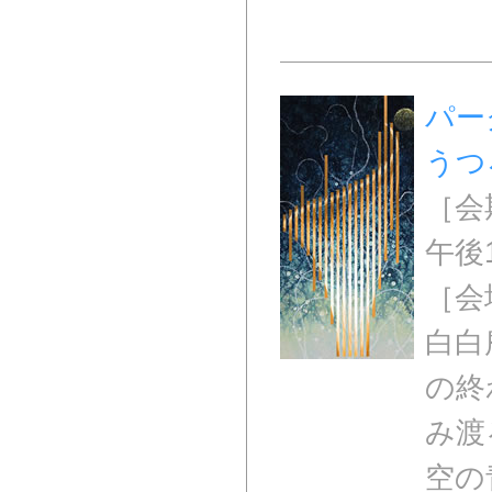
パー
うつ
［会期
午後
［会
白白
の終
み渡
空の