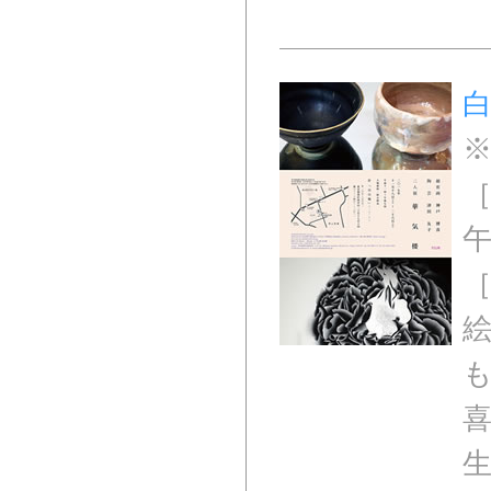
白
［
午