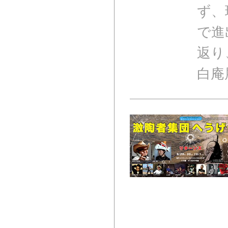
ず、
で進
返り
白庵