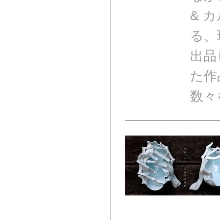
& 
る、
出品
た作
数々