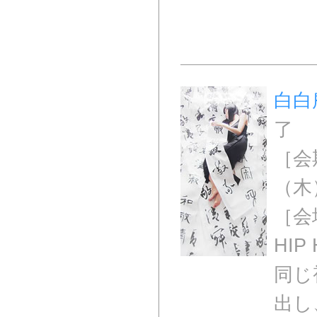
白白庵
了
［会期
（木
［会
HI
同じ視
出し