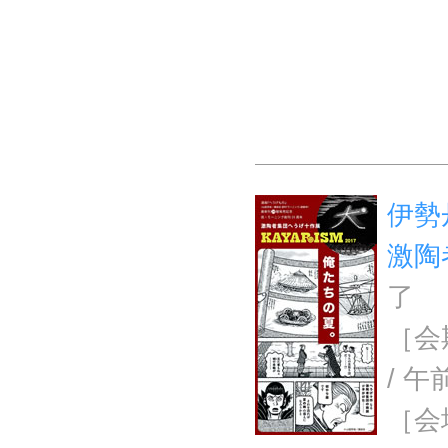
伊勢
激陶
了
［会期
/ 午
［会