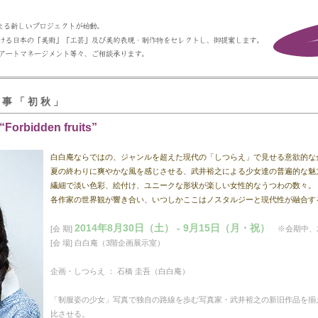
 事 「 初 秋 」
rbidden fruits”
白白庵ならではの、ジャンルを超えた現代の「しつらえ」で見せる意欲的な
夏の終わりに爽やかな風を感じさせる、武井裕之による少女達の普遍的な魅
繊細で淡い色彩、絵付け、ユニークな形状が楽しい女性的なうつわの数々。
各作家の世界観が響き合い、いつしかここはノスタルジーと現代性が融合す
2014年8月30日（土） - 9月15日（月・祝）
[会 期]
※会期中、
[会 場] 白白庵（3階企画展示室）
企画・しつらえ ： 石橋 圭吾（白白庵）
「制服姿の少女」写真で独自の路線を歩む写真家・武井裕之の新旧作品を揃
比させる。