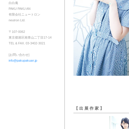
白白庵
PAKU PAKU AN
有限会社ニュートロン
neutron Ltd.
〒107-0062
東京都港区南青山二丁目17-14
TEL & FAX. 03-3402-3021
[お問い合わせ]
info@pakupakuan.jp
【 出 展 作 家 】