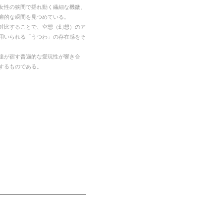
女性の狭間で揺れ動く繊細な機微、
遍的な瞬間を見つめている。
対比することで、空想（幻想）のア
用いられる「うつわ」の存在感をそ
達が宿す普遍的な愛玩性が響き合
するものである。