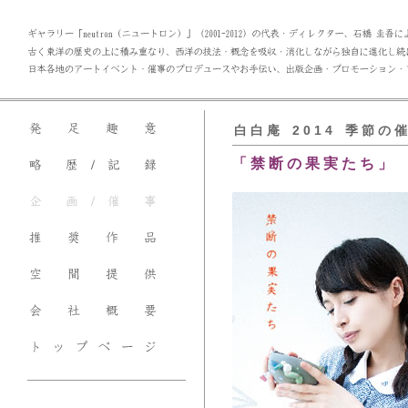
白 白 庵 2 0 1 4 季 節 の 催
「 禁 断 の 果 実 た ち 」 “Fo