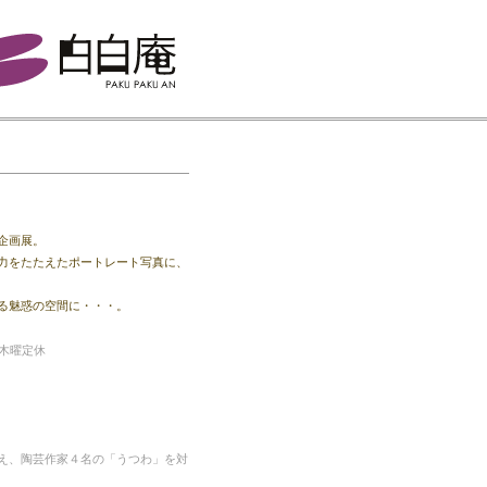
企画展。
力をたたえたポートレート写真に、
る魅惑の空間に・・・。
木曜定休
え、陶芸作家４名の「うつわ」を対