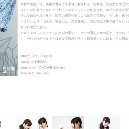
武井の視点には、美術の世界でも永遠に愛される「処女性」や少女と大人の
さらには制服と少女にまつわるフェティシズムが内包され、時代を超えた普
そんな彼の作品世界と、現代の陶芸作家による端正で流麗な「うつわ」達を
イコンとなりつつある「制服少女」の存在感と、現実社会の中で愛でられ・
れぞれ際立たせる。
やがてそれらのイメージの交感の果てに、武井の写す少女の姿と「うつわ」
い、それぞれが今までとは異なる質感を伴って鑑賞者の目に映ることを期待
photo : TAKEI Hiroyuki
model : NISHIDA Ai
ceramic art : OKAYASU Manami
wall paint : BAKIBAKI