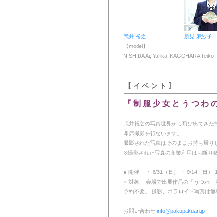
武井 裕之
新見 麻紗子
【model】
NISHIDA Ai, Yurika, KAGOHARA Teik
【 イ ベ ン ト 】
『 制 服 少 女 と う つ わ 
武井裕之の写真世界から飛び出てきた
即席撮影を行ないます。
撮影された写真はそのままお持ち帰り
※撮影された写真の商業利用はお断り
● 開催 ・ 8/31（日） ・ 9/14（日） 11
○ 対象 会場で出展作品の「うつわ」
予約不要。 撮影、ポラロイド写真は
お問い合わせ
info@pakupakuan.jp