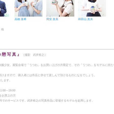
高橋 亜希
岡安 真美
和田山 真央
o 他
の 戀 写 真 』
（撮影 武井裕之）
制服少女。展覧会場で「うつわ」をお買い上げの方限定で、その「うつわ」をモデルに持た
頂けますので、購入者には作品と併せて楽しんで頂けるものになるでしょう。
致します。
:00～19:00
をお買上の方
無料でのサービスです。武井裕之の写真作品に登場するモデルを起用します。