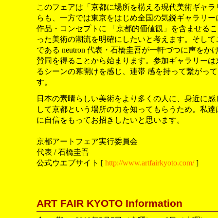
このフェアは「京都に場所を構える現代美術ギャラ
らも、一方では東京をはじめ全国の気鋭ギャラリー
作品・コンセプトに 「京都的価値観」を含ませる
った美術の潮流を明確にしたいと考えます。そして
である neutron 代表・石橋圭吾が一軒づつに声を
賛同を得ることから始まります。参加ギャラリーは
るシーンの幕開けを感じ、連帯 感を持って繋がっ
す。
日本の素晴らしい美術をより多くの人に、身近に感
して京都という場所の力を知ってもらうため。私達
に自信をもってお招きしたいと思います。
京都アートフェア実行委員会
代表 / 石橋圭吾
公式ウエブサイト [
http://www.artfairkyoto.com/
]
ART FAIR KYOTO Information