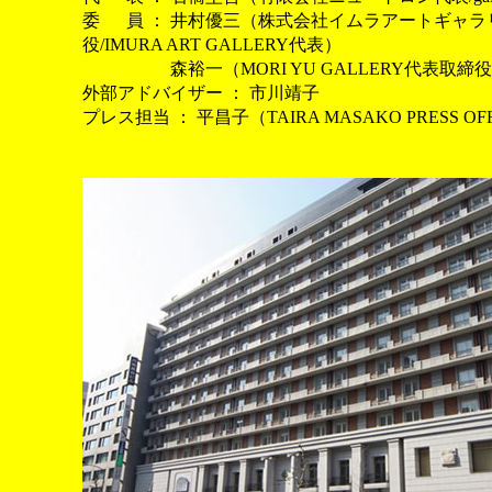
委
場
員 ： 井村優三（株式会社イムラアートギャラ
役/IMURA ART GALLERY代表）
委 場 員 ：
森裕一（MORI YU GALLERY代表取締
外部アドバイザー ： 市川靖子
プレス担当 ： 平昌子（TAIRA MASAKO PRESS OF