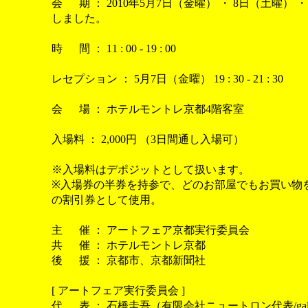
会
場
期 ： 2010年5月7日（金曜） ・ 8日（土曜） 
しました。
時
場
間 ： 11 : 00 - 19 : 00
レセプション ： 5月7日（金曜） 19 : 30 - 21 : 30
会
場
場 ： ホテルモントレ京都4階客室
入場料 ： 2,000円 （3日間通し入場可）
※入場料はデポジットとして扱います。
※入場券の半券を持参で、どのお部屋でもお買い物を頂
の割引券として使用。
主
場
催 ： アートフェア京都実行委員会
共
場
催 ： ホテルモントレ京都
後
場
援 ： 京都市、京都新聞社
[ アートフェア実行委員会 ]
代
場
表 ： 石橋圭吾（有限会社ニュートロン代表/gallery