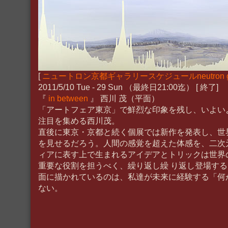
[
ニュートロン京都ギャラリースケジュールneutron galle
2011/5/10 Tue - 29 Sun （最終日21:00迄） [ 終了]
『
in between
』 西川 茂（平面）
「アートフェア東京」で鮮烈な印象を残し、いよい
注目を集める西川茂。
直後に東京・京都と続く個展では新作を発表し、世
を見せるだろう。人間の感覚を超えた体感を、二次
ィアに表す上で生まれるアイデアとトリックは世界
重要な役割を担うべく、繰り返し繰 り返し登場す
面に描かれているのは、私達が未来に経験する「何
ない。