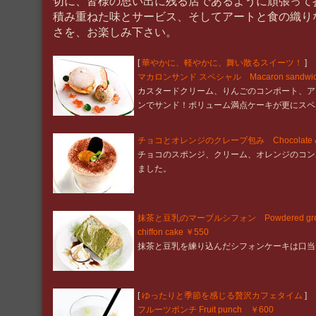
切に、皆様の思い出に残る店であるように頑張って
積み重ねた味とサービス、そしてアートと食の織り
さを、お楽しみ下さい。
[
華やかに、軽やかに、舞い散るスイーツ！
]
マカロンサンド スペシャル Macaron sandwich sp
カスタードクリーム、りんごのコンポート、ア
ンでサンド！ボリューム満点ケーキが更にスペ
チョコとオレンジのクレープ包み Chocolate & ora
チョコのスポンジ、クリーム、オレンジのコン
ました。
抹茶と豆乳のマーブルシフォン Powdered green te
chiffon cake ￥550
抹茶と豆乳を練り込んだシフォンケーキは口当
[
ゆったりと季節を感じる贅沢カフェタイム
]
フルーツポンチ Fruit punch ￥600