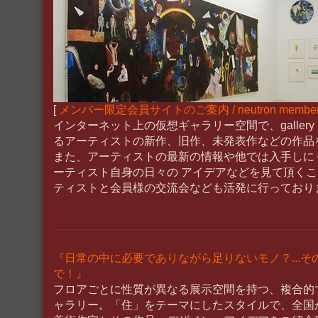
[
メンバー限定会員サイトのご案内 / neutron membership 
インターネット上の仮想ギャラリー空間で、gallery n
るアーティストの新作、旧作、未発表作などの作品
また、アーティストの最新の情報や他では入手しに
ーティスト自身の日々の アイデアなどを見て頂く
ティストと会員様の交流会なども活発に行っており
『日常の中に必要でありながら足りないモノ？...その答
で！』
フロアごとに性質が異なる展示空間を持つ、複合的
ャラリー。「住」をテーマにしたスタイルで、全国